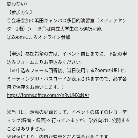
問わない）
【参加方法】
①会場参加＜浜田キャンパス多目的演習室（メディアセン
ター
2
階）＞ ※①は県立大学生のみ選択可能
②
Zoom
によるオンライン参加
【申込】参加希望の方は、イベント前日までに、下記の申
込みフォームよりお申込みください。
（※申込みフォーム回答後、当日使用する
Zoom
の
URL
と、
ミーティング
ID
・パスコードが表示されますので、必ず各
自で保存をお願いします。）
https://forms.office.com/r/nRvUNXxNAr
※当日は、活動の記録として、イベントの様子のレコーデ
ィング
(
録音・録画
)
を行っていますが、学外向けに公開する
ことはありません。
※状況により、内容が変更となる場合があります。