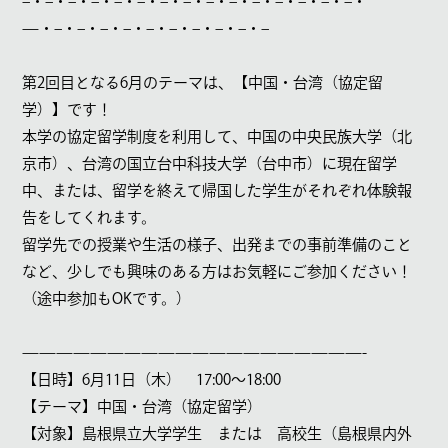
–
・
–
・
–
・
–
・
–
・
–
・
–
・
–
・
–
・
–
・
–
・
–
・
–
・
–
・
–
・
—
・
–
・
–
・
–
・
–
・
–
・
–
・
–
・
–
・
–
・
–
第
2
回目となる
6
月のテーマは、【中国・台湾（協定留
学）】です！
本学の協定留学制度を利用して、中国の中央民族大学（北
京市）、台湾の国立台中科技大学（台中市）に現在留学
中、または、留学を終えて帰国した学生がそれぞれ体験報
告をしてくれます。
留学先での授業や生活の様子、出発までの事前準備のこと
など、少しでも興味のある方はお気軽にご参加ください！
（途中参加も
OK
です。）
————————————————————-
【日時】
6
月
11
日（木）
17:00
～
18:00
【テーマ】中国・台湾（協定留学）
【対象】島根県立大学学生 または 高校生（島根県内外