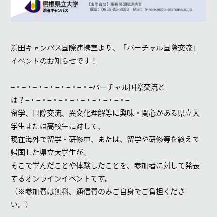
浜田キャンパス国際連携室より、「バーチャル国際交流」
イベントのお知らせです！
–
・
–
・
–
・
–
・
–
・
–
・
–
・
–
バーチャル国際交流と
は？
–
・
–
・
–
・
–
・
–
・
–
・
–
・
–
・
–
・
–
留学、国際交流、異文化理解等に興味・関心がある県立大
学生または高校生に対して、
現在海外で留学・研修中、または、留学や研修等を終えて
帰国した県立大学生が、
そこで学んだことや体験したことを、参加者に対して発表
するオンラインイベントです。
（※参加費は無料、通信費のみご自身でご負担くださ
い。）