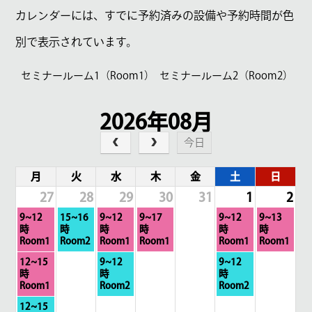
カレンダーには、すでに予約済みの設備や予約時間が色
別で表示されています。
セミナールーム1（Room1）
セミナールーム2（Room2）
2026年08月
今日
月
火
水
木
金
土
日
27
28
29
30
31
1
2
月
火
水
木
土
日
9~12
15~16
9~12
9~17
9~12
9~13
曜
曜
曜
曜
曜
曜
時
時
時
時
時
時
日,
日,
日,
日,
日,
日,
Room1
Room2
Room1
Room1
Room1
Room1
7
7
7
7
8
8
月
水
土
12~15
9~12
9~12
月
月
月
月
月
月
曜
曜
曜
時
時
時
27th
28th
29th
30th
1st
2nd
日,
日,
日,
Room1
Room2
Room2
2026
2026
2026
2026
2026
2026
7
7
8
月
12~15
月
月
月